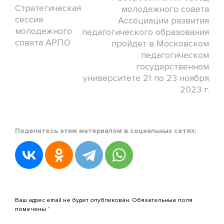
Стратегическая
молодежного совета
сессия
Ассоциации развития
молодежного
педагогического образования
совета АРПО
пройдет в Московском
педагогическом
государственном
университете 21 по 23 ноября
2023 г.
Posted
Поделитесь этим материалом в социальных сетях:
in
Новости
АРПО
Posted
on
Добавить комментарий
17.11.2023
Ваш адрес email не будет опубликован.
Обязательные поля
by
помечены
*
admin_arpo