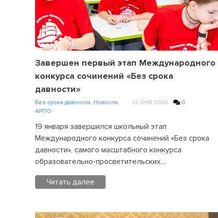
on
На
заседании
АРПО
обсудили
вопросы
Завершен первый этап Международного
взаимодействия
конкурса сочинений «Без срока
педагогических
давности»
вузов
Без срока давности
,
Новости
22 ЯНВ 2026
0
и
АРПО
колледжей
19 января завершился школьный этап
Международного конкурса сочинений «Без срока
давности», самого масштабного конкурса
образовательно-просветительских…
Читать далее
Posted
in