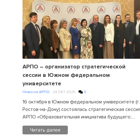
Без
срока
давности
,
Новости
АРПО
Leave
a
Comment
on
Завершен
АРПО – организатор стратегической
первый
сессии в Южном федеральном
этап
университете
Международного
Новости АРПО
24 ОКТ 2025
0
конкурса
сочинений
16 октября в Южном федеральном университете (г.
«Без
Ростов-на-Дону) состоялась стратегическая сесси
срока
АРПО «Образовательная инициатива будущего:…
давности»
Читать далее