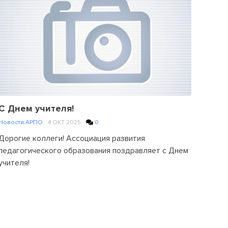
a
Comment
on
Поздравляем
ректора
МПГУ
Алексея
Владимировича
Лубкова
С Днем учителя!
Новости АРПО
4 ОКТ 2025
0
Дорогие коллеги! Ассоциация развития
педагогического образования поздравляет с Днем
учителя!
Posted
in
Новости
АРПО
Leave