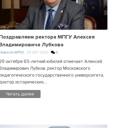
on
В
России
начинается
декада
единых
Поздравляем ректора МПГУ Алексея
действий,
Владимировича Лубкова
посвященная
Новости АРПО
29 ОКТ 2025
0
годовщине
29 октября 65-летний юбилей отмечает Алексей
снятия
Владимирович Лубков, ректор Московского
блокады
педагогического государственного университета,
Ленинграда
доктор исторических…
Читать далее
Posted
in
Новости
АРПО
Leave