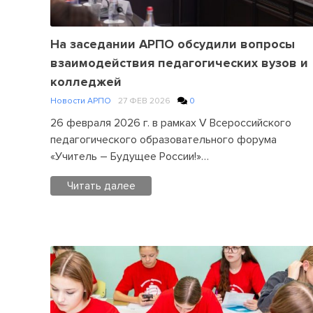
На заседании АРПО обсудили вопросы
взаимодействия педагогических вузов и
колледжей
Новости АРПО
27 ФЕВ 2026
0
26 февраля 2026 г. в рамках V Всероссийского
педагогического образовательного форума
«Учитель – Будущее России!»…
Читать далее
Posted
in
Новости
АРПО
Leave
a
Comment