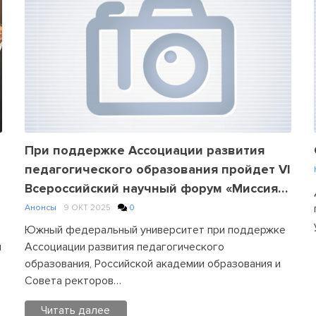
АРПО
Leave
a
Comment
on
На
заседании
Ассоциации
развития
педагогического
При поддержке Ассоциации развития
образования
педагогического образования пройдет VI
подвели
Всероссийский научный форум «Миссия
итоги
университетского образования в XXI
Анонсы
9 ОКТ 2025
0
года
веке: профессиональная Россия
Южный федеральный университет при поддержке
будущего»
я
Ассоциации развития педагогического
образования, Российской академии образования и
Совета ректоров…
Читать далее