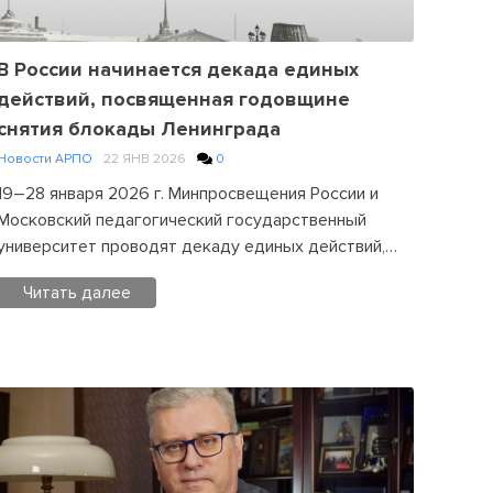
В России начинается декада единых
действий, посвященная годовщине
снятия блокады Ленинграда
Новости АРПО
22 ЯНВ 2026
0
19–28 января 2026 г. Минпросвещения России и
Московский педагогический государственный
университет проводят декаду единых действий,…
Читать далее
Posted
in
Новости
АРПО
Leave
a
Comment