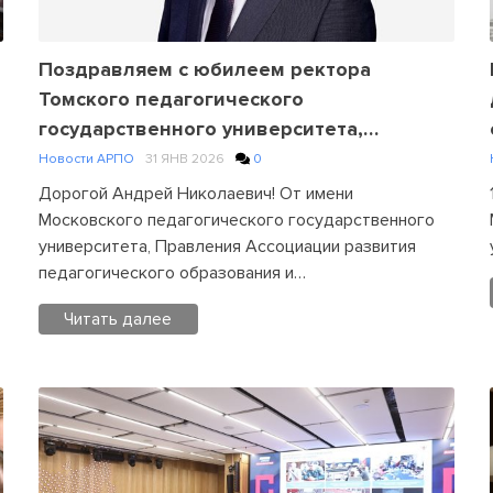
Поздравляем с юбилеем ректора
Томского педагогического
государственного университета,
заместителя председателя Правления
Новости АРПО
31 ЯНВ 2026
0
АРПО А.Н.Макаренко
Дорогой Андрей Николаевич! От имени
Московского педагогического государственного
университета, Правления Ассоциации развития
педагогического образования и…
Читать далее
Posted
in
Новости
АРПО
Leave
a