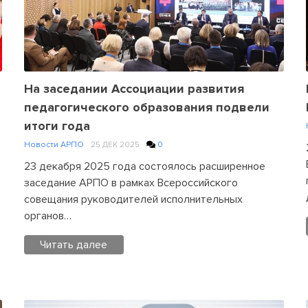
Comment
on
Поздравляем
с
юбилеем
ректора
На заседании Ассоциации развития
Томского
педагогического образования подвели
педагогического
итоги года
государственного
Новости АРПО
25 ДЕК 2025
0
университета,
заместителя
23 декабря 2025 года состоялось расширенное
председателя
заседание АРПО в рамках Всероссийского
Правления
совещания руководителей исполнительных
АРПО
органов…
А.Н.Макаренко
Читать далее
Posted
in
Новости