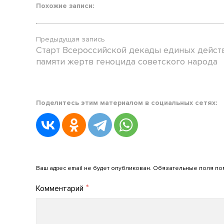
Похожие записи:
Предыдущая запись
Старт Всероссийской декады единых дейст
памяти жертв геноцида советского народа
Posted
Поделитесь этим материалом в социальных сетях:
in
Новости
АРПО
Posted
on
Добавить комментарий
09.04.2026
Ваш адрес email не будет опубликован.
Обязательные поля п
by
*
Комментарий
admin_arpo