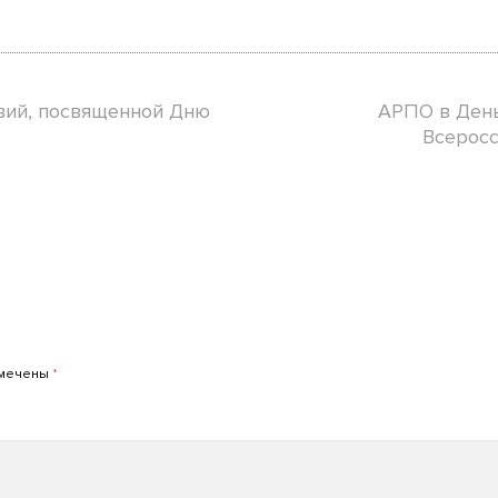
вий, посвященной Дню
АРПО в День
Всеросс
омечены
*