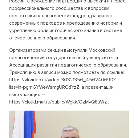
России. Обсуждение подтвердило высокий интерес
профессионального сообщества к вопросам
подготовки педагогических кадров, развитию
современных подходов к преподаванию истории и
укреплению роли исторического знания в системе
отечественного образования.
Организаторами секции выступили Московский
педагогический государственный университет и
Ассоциация развития педагогического образования.
Трансляцию в записи можно посмотреть по ссылке:
https://vkvideo.ru/video-30321356_456240690?
list=ln-pgmGYWeWsmgURCdYzZ
, а презентации
выступающих —
https://cloud.mail.ru/public/Wgkk/QzMvQ8uWz
.