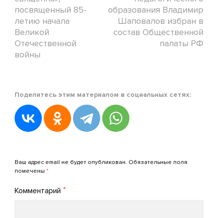
посвященный 85-
образования Владимир
летию начала
Шаповалов избран в
Великой
состав Общественной
Отечественной
палаты РФ
войны
Posted
Поделитесь этим материалом в социальных сетях:
in
Новости
АРПО
Posted
on
Добавить комментарий
25.06.2026
Ваш адрес email не будет опубликован.
Обязательные поля
by
помечены
*
admin_arpo
*
Комментарий