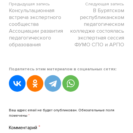
Предыдущая запись
Следующая запись
Консультационная
В Бурятском
встреча экспертного
республиканском
сообщества
педагогическом
Ассоциации развития
колледже состоялась
педагогического
экспертная сессия
образования
ФУМО СПО и АРПО
Posted
Поделитесь этим материалом в социальных сетях:
in
Молодежное
крыло
АРПО
,
Новости
Добавить комментарий
АРПО
Ваш адрес email не будет опубликован.
Обязательные поля
Posted
помечены
*
on
*
17.09.2024
Комментарий