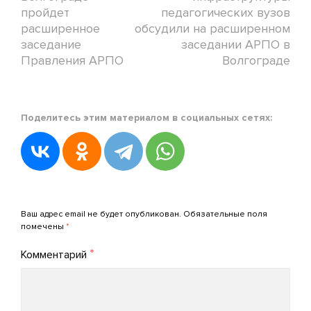
пройдет
педагогических вузов
расширенное
обсудили на расширенном
заседание
заседании АРПО в
Правления АРПО
Волгограде
Posted
Поделитесь этим материалом в социальных сетях:
in
ВИДЕОХРОНИКА
Posted
on
04.07.2024
Добавить комментарий
by
Ваш адрес email не будет опубликован.
Обязательные поля
admin_arpo
помечены
*
*
Комментарий