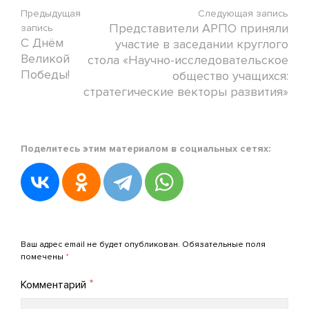
Предыдущая
Следующая запись
Представители АРПО приняли
запись
С Днём
участие в заседании круглого
Великой
стола «Научно-исследовательское
Победы!
общество учащихся:
стратегические векторы развития»
Posted
Поделитесь этим материалом в социальных сетях:
in
Новости
АРПО
Posted
on
Добавить комментарий
16.05.2024
Ваш адрес email не будет опубликован.
Обязательные поля
by
помечены
*
admin_arpo
*
Комментарий