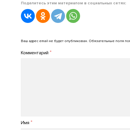
Поделитесь этим материалом в социальных сетях:
in
Новости
АРПО
Posted
on
Добавить комментарий
27.10.2023
Ваш адрес email не будет опубликован.
Обязательные поля п
by
*
Комментарий
admin_arpo
*
Имя