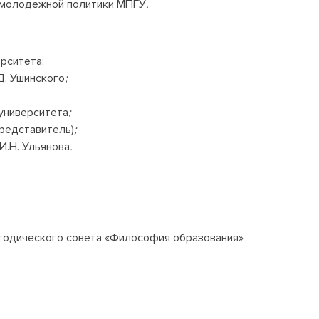
и молодежной политики МПГУ
.
рситета;
Д. Ушинского
;
университета
;
редставитель)
;
И.Н. Ульянова
.
етодического совета «Философия образования»