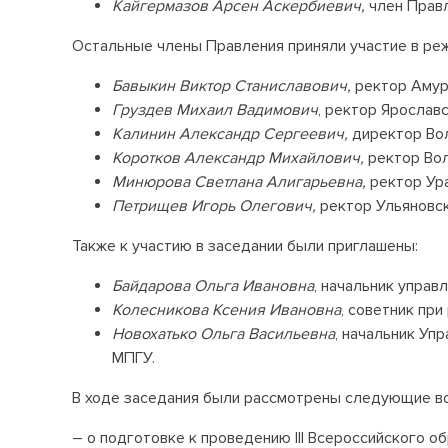
Кайгермазов Арсен Аскербиевич,
член Правл
Остальные члены Правления приняли участие в ре
Бавыкин Виктор Станиславович,
ректор Амур
Груздев Михаил Вадимович
, ректор Ярослав
Калинин Александр Сергеевич,
директор Во
Коротков Александр Михайлович,
ректор Вол
Минюрова Светлана Алигарьевна,
ректор Ура
Петрищев Игорь Олегович,
ректор Ульяновск
Также к участию в заседании были приглашены:
Байдарова Ольга Ивановна
, начальник упра
Колесникова Ксения Ивановна
, советник пр
Новохатько Ольга Васильевна
, начальник Уп
МПГУ.
В ходе заседания были рассмотрены следующие в
– о подготовке к проведению III Всероссийского 