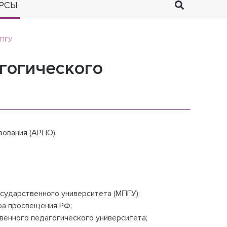
РСЫ
МПГУ
гогического
ования (АРПО).
сударственного университета (МПГУ);
ра просвещения РФ;
венного педагогического университета;