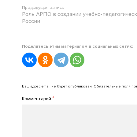
Предыдущая запись
Роль АРПО в создании учебно-педагогическ
России
Posted
Поделитесь этим материалом в социальных сетях:
in
Анонсы
Posted
on
30.08.2023
Добавить комментарий
by
Ваш адрес email не будет опубликован.
Обязательные поля п
admin_arpo
*
Комментарий