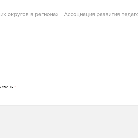
их округов в регионах
Ассоциация развития педаг
омечены
*