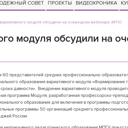
ОДЕЖНЫЙ СОВЕТ
ПРОЕКТЫ
ВИДЕОХРОНИКА
КУ
вариативного модуля обсудили на очередном вебинаре АРПО
ого модуля обсудили на о
ем 60 представителей средних профессионально-образовател
ального образования вариативного модуля «Формирование 
 срока давности». Внедрение вариативного модуля проводит
очая программа Модуля, разработанная профессорско-препо
нального образования для включения в программы подготов
ельные программы 50 организаций среднего профессиональн
еджей России.
ия непрерывного педагогического образования МПГУ предста