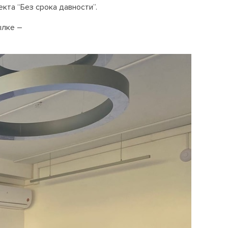
та “Без срока давности”.
ылке –