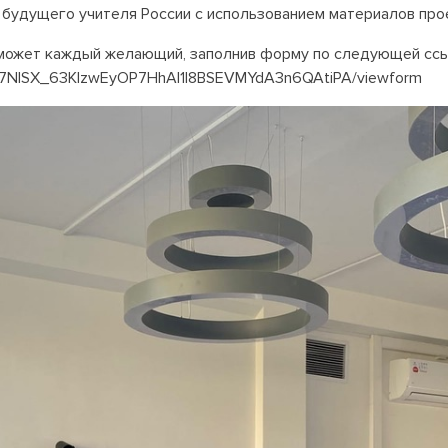
удущего учителя России с использованием материалов проек
 может каждый желающий, заполнив форму по следующей сс
puQ7NISX_63KlzwEyOP7HhAl1I8BSEVMYdA3n6QAtiPA/viewform