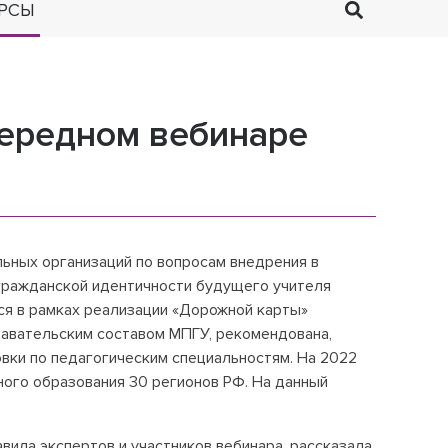
РСЫ
чередном вебинаре
ьных организаций по вопросам внедрения в
гражданской идентичности будущего учителя
ся в рамках реализации «Дорожной карты»
давательским составом МПГУ, рекомендована,
ки по педагогическим специальностям. На 2022
ого образования 30 регионов РФ. На данный
вила экспертов и участников вебинара, рассказала