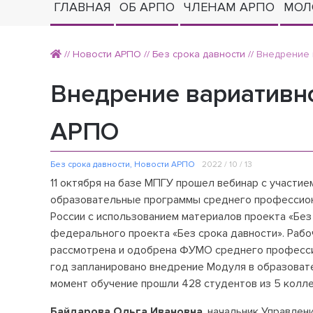
ГЛАВНАЯ
ОБ АРПО
ЧЛЕНАМ АРПО
МОЛ
//
Новости АРПО
//
Без срока давности
//
Внедрение 
Внедрение вариативн
АРПО
Без срока давности
,
Новости АРПО
2022 / 10 / 13
11 октября на базе МПГУ прошел вебинар с участи
образовательные программы среднего профессион
России с использованием материалов проекта «Без
федерального проекта «Без срока давности». Раб
рассмотрена и одобрена ФУМО среднего профессио
год запланировано внедрение Модуля в образоват
момент обучение прошли 428 студентов из 5 колл
Байдарова Ольга Ивановна
, начальник Управлен