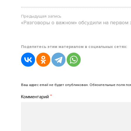
Предыдущая запись
«Разговоры о важном» обсудили на первом
Posted
Поделитесь этим материалом в социальных сетях:
in
Без
срока
давности
,
Новости
Добавить комментарий
АРПО
Ваш адрес email не будет опубликован.
Обязательные поля п
Posted
*
Комментарий
on
13.10.2022
by
admin_arpo