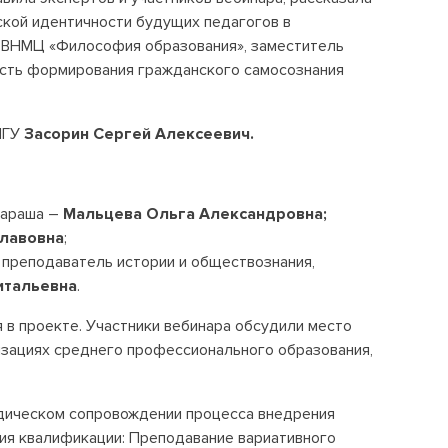
ской идентичности будущих педагогов в
а ВНМЦ «Философия образования», заместитель
ость формирования гражданского самосознания
ПГУ
Засорин Сергей Алексеевич.
лараша –
Мальцева Ольга Александровна;
славовна
;
 преподаватель истории и обществознания,
итальевна
.
 в проекте. Участники вебинара обсудили место
изациях среднего профессионального образования,
тодическом сопровождении процесса внедрения
ния квалификации: Преподавание вариативного