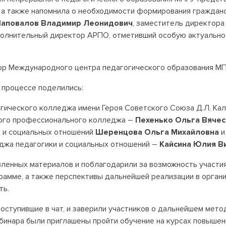
, а также напомнила о необходимости формирования граждан
аповалов Владимир Леонидович
, заместитель директор
сполнительный директор АРПО, отметивший особую актуальн
ор Международного центра педагогического образования М
 процессе поделились:
гического колледжа имени Героя Советского Союза Д.Л. Ка
ого профессионального колледжа –
Пехенько Ольга Вяче
 и социальных отношений
Шеренцова Ольга Михайловна
и
джа педагогики и социальных отношений –
Кайсина Юлия В
ленных материалов и поблагодарили за возможность участия
рамме, а также перспективы дальнейшей реализации в орган
ть.
поступившие в чат, и заверили участников о дальнейшем ме
ебинара были приглашены пройти обучение на курсах повыше