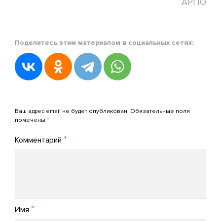
АРПО
Posted
Поделитесь этим материалом в социальных сетях:
in
Новости
АРПО
Posted
on
Добавить комментарий
06.10.2022
Ваш адрес email не будет опубликован.
Обязательные поля
by
помечены
*
admin_arpo
*
Комментарий
*
Имя