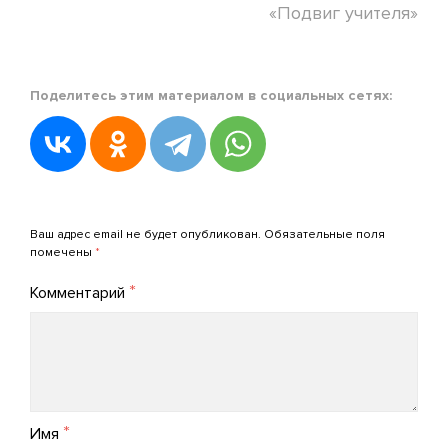
«Подвиг учителя»
Posted
Поделитесь этим материалом в социальных сетях:
in
Новости
АРПО
Posted
on
Добавить комментарий
01.07.2022
Ваш адрес email не будет опубликован.
Обязательные поля
by
помечены
*
admin_arpo
*
Комментарий
*
Имя