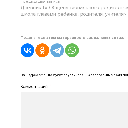
Предыдущая запись
Дневник IV Общенационального родительс
школа глазами ребенка, родителя, учителя»
Posted
Поделитесь этим материалом в социальных сетях:
in
Новости
АРПО
Posted
on
Добавить комментарий
04.06.2022
Ваш адрес email не будет опубликован.
Обязательные поля п
by
*
Комментарий
admin_arpo