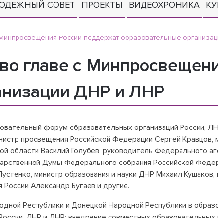
ОДЕЖНЫЙ СОВЕТ
ПРОЕКТЫ
ВИДЕОХРОНИКА
КУ
с Минпросвещения России поддержат образовательные организац
 во главе с Минпросвещен
анизации ДНР и ЛНР
зовательный форум образовательных организаций России, ЛН
нистр просвещения Российской Федерации Сергей Кравцов, м
ой области Василий Голубев, руководитель Федерального аг
дарственной Думы Федерального собрания Российской Федер
Лустенко, министр образования и науки ДНР Михаил Кушаков,
 России Александр Бугаев и другие.
одной Республики и Донецкой Народной Республики в образ
России, ЛНР и ДНР: внедрение совместных образовательных 