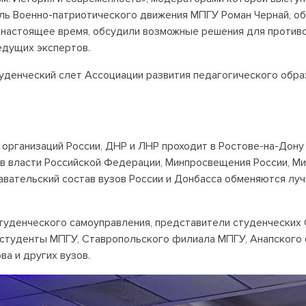
ь Военно-патриотического движения МПГУ Роман Чернай, об
 настоящее время, обсудили возможные решения для противо
едущих экспертов.
денческий слет Ассоциации развития педагогического образ
организаций России, ДНР и ЛНР проходит в Ростове-на-Дон
в власти Российской Федерации, Минпросвещения России, Ми
вательский состав вузов России и Донбасса обменяются луч
уденческого самоуправления, представители студенческих 
студенты МПГУ, Ставропольского филиала МПГУ, Анапского 
ва и других вузов.