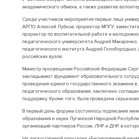
академического обмена, а также развитие волонте
Среди участников мероприятия первые лица униве
АРПО Алексей Лубков, проректор МПГУ, заместите
проректор по воспитательной работе и молодежно
педагогического университета Андрей Макаренко,
педагогического института Андрей Голобородько,
российских вузов.
Министр просвещения Российской Федерации Серге
закладывают фундамент образовательного сотрудн
проведения единого государственного экзамена в 
педагогического образования, заключено соглаше
поддержку. Кроме того, была проведена серьезная
В первый день форума состоялось подписание ме
образования и науки Луганской Народной Республ
организаций-партнеров России, ЛНР и ДНР, в котор
На дискуссионной площадке «Бесчеловечный нациз