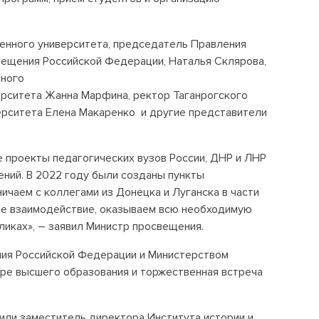
енного университета, председатель Правления
ещения Российской Федерации, Наталья Склярова,
нного
ерситета Жанна Марфина, ректор Таганрогского
ерситета Елена Макаренко и другие представители
 проекты педагогических вузов России, ДНР и ЛНР
ний. В 2022 году были созданы пункты
ичаем с коллегами из Донецка и Луганска в части
ое взаимодействие, оказываем всю необходимую
ликах», – заявил Министр просвещения.
ния Российской Федерации и Министерством
ере высшего образования и торжественная встреча
или заместитель директора Института истории и