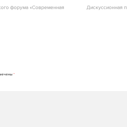
кого форума «Современная
Дискуссионная п
омечены
*