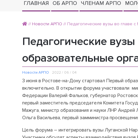
ГЛАВНАЯ
ОБ АРПО
ЧЛЕНАМ АРПО
МОЛ
//
Новости АРПО
//
Педагогические вузы во главе 
Педагогические вузы
образовательные орг
Новости АРПО
2022 / 06 / 04
3 июня в Ростове-на-Дону стартовал Первый обра
включительно. В открытии форума участвовали ми
Федерации Валерий Фальков, губернатор Ростовск
первый заместитель председателя Комитета Госу
Мажуга, министр образования и науки ЛНР Андрей 
Ольга Васильева, первый замминистра просвещения
Цель форума – интегрировать вузы Луганской Нар
Участники обсудят аспекты взаимодействия вузов 