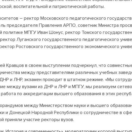
рской, воспитательной и патриотической работы.
рситетов – ректор Московского педагогического государств
ль председателя Правления АРПО, советник Министра просв
й политике МПГУ Иван Шонус, ректор Томского государстве
 ректор Луганского государственного педагогического унив
 ректор Ростовского государственного экономического унив
й Кравцов в своем выступлении подчеркнул, что совместные
ичества между представителями различных учебных заведе
ДНР и ЛНР, экзамен проходит в штатном режиме. «Мы сотрудн
ние между вузами из ДНР и ЛНР и МПГУ, мы реализуем сетев
 работа по аккредитации высшего образования в этих респуб
морандумов между Министерством науки и высшего образова
ики и Донецкой Народной Республики о сотрудничестве в сф
ой приняли участие ректоры вузов.
м. История и современность», модераторами которой выступ