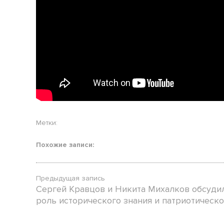
Метки:
Похожие записи:
Предыдущая запись
Сергей Кравцов и Никита Михалков обсуди
роль исторического знания и патриотическо