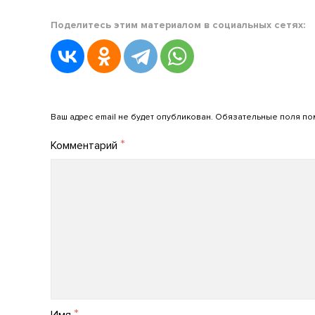
Posted
Поделитесь этим материалом в социальных сетях:
in
Новости
АРПО
Posted
on
Добавить комментарий
20.03.2022
Ваш адрес email не будет опубликован.
Обязательные поля п
by
*
Комментарий
admin_arpo
*