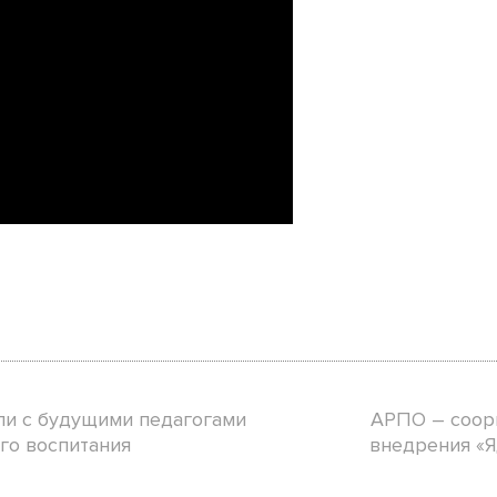
ли с будущими педагогами
АРПО – соор
го воспитания
внедрения «Я