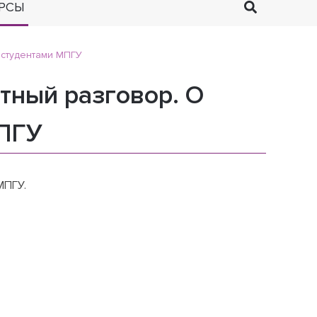
РСЫ
 студентами МПГУ
тный разговор. О
МПГУ
МПГУ.