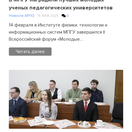
ценностная
ученых педагогических университетов
политика
Новости АРПО
15 ФЕВ 2025
0
в
14 февраля в Институте физики, технологии и
системе
информационных систем МПГУ завершился II
образования»
Всероссийский форум «Молодые…
Читать далее
Posted
in
Новости
АРПО
Leave
a
Comment
on
В
МПГУ
наградили