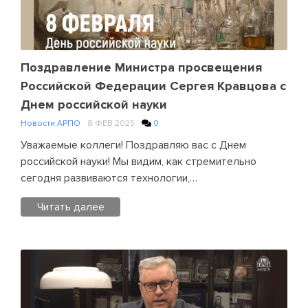
Заместитель
председателя
Правления
АРПО,
Поздравление Министра просвещения
ректор
Российской Федерации Сергея Кравцова с
Томского
Днем российской науки
государственного
Новости АРПО
8 ФЕВ 2025
0
педагогического
университета
Уважаемые коллеги! Поздравляю вас с Днем
Андрей
российской науки! Мы видим, как стремительно
Николаевич
сегодня развиваются технологии,…
Макаренко
Читать далее
поздравляет
с
Posted
началом
in
Недели
Новости
российской
АРПО
Leave
науки
a