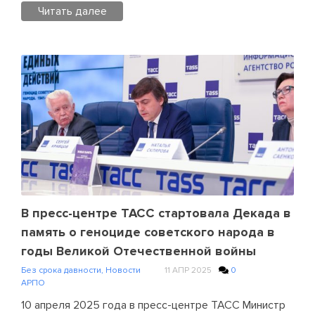
Читать далее
Posted
in
Без
срока
давности
,
Новости
АРПО
Leave
a
Comment
on
Представители
В пресс-центре ТАСС стартовала Декада в
АРПО
память о геноциде советского народа в
на
годы Великой Отечественной войны
мероприятиях
Без срока давности
,
Новости
11 АПР 2025
0
в
АРПО
рамках
10 апреля 2025 года в пресс-центре ТАСС Министр
декады