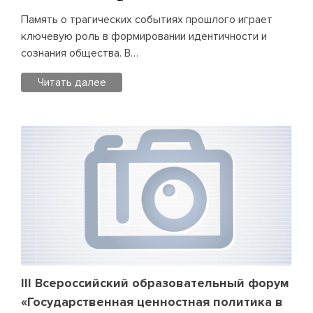
стартовала
Декада
Память о трагических событиях прошлого играет
в
ключевую роль в формировании идентичности и
память
сознания общества. В…
о
Читать далее
геноциде
советского
Posted
народа
in
в
Анонсы
Leave
годы
a
Великой
Comment
Отечественной
on
войны
АРПО
в
День
единых
действий.
III Всероссийский образовательный форум
Всероссийский
«Государственная ценностная политика в
марафон