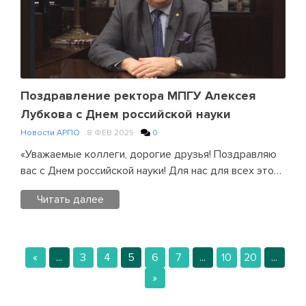
в
Comment
педагогических
on
университетах
Поздравление
и
Министра
колледжах
просвещения
России
Российской
Поздравление ректора МПГУ Алексея
Федерации
Лубкова с Днем российской науки
Сергея
Новости АРПО
8 ФЕВ 2025
0
Кравцова
«Уважаемые коллеги, дорогие друзья! Поздравляю
с
вас с Днем российской науки! Для нас для всех это…
Днем
российской
Читать далее
науки
Posted
in
«
...
3
4
5
6
7
...
10
20
...
Новости
АРПО
Leave
»
a