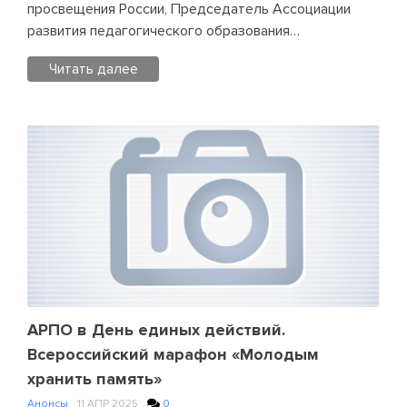
просвещения России, Председатель Ассоциации
ко
развития педагогического образования…
Дню
единых
Читать далее
действий
в
Posted
Волгограде
in
Без
срока
давности
,
Новости
АРПО
Leave
a
Comment
on
В
АРПО в День единых действий.
пресс-
Всероссийский марафон «Молодым
центре
хранить память»
ТАСС
Анонсы
11 АПР 2025
0