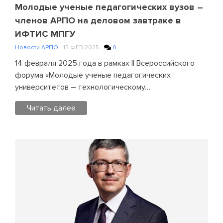
лучших
Молодые ученые педагогических вузов –
молодых
членов АРПО на деловом завтраке в
ученых
ИФТИС МПГУ
педагогических
Новости АРПО
15 ФЕВ 2025
0
университетов
14 февраля 2025 года в рамках II Всероссийского
форума «Молодые ученые педагогических
университетов – технологическому…
Читать далее
Posted
in
Новости
АРПО
Leave
a
Comment
on
Молодые