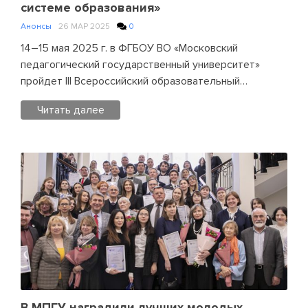
системе образования»
«Молодым
Анонсы
26 МАР 2025
0
хранить
память»
14–15 мая 2025 г. в ФГБОУ ВО «Московский
педагогический государственный университет»
пройдет III Всероссийский образовательный…
Читать далее
Posted
in
Анонсы
Leave
a
Comment
on
III
Всероссийский
образовательный
форум
«Государственная
В МПГУ наградили лучших молодых