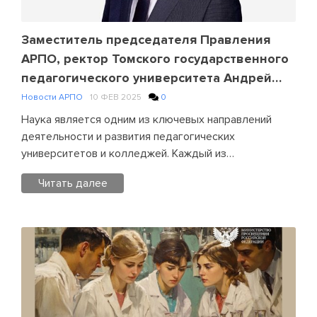
ученые
педагогических
вузов
Заместитель председателя Правления
–
АРПО, ректор Томского государственного
членов
педагогического университета Андрей
АРПО
Николаевич Макаренко поздравляет с
Новости АРПО
10 ФЕВ 2025
0
на
началом Недели российской науки в
деловом
Наука является одним из ключевых направлений
педагогических университетах и
завтраке
деятельности и развития педагогических
в
колледжах России
университетов и колледжей. Каждый из…
ИФТИС
Читать далее
МПГУ
Posted
in
Новости
АРПО
Leave
a
Comment
on