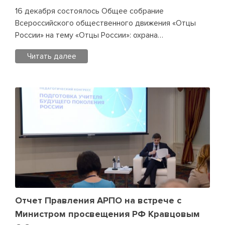
МПГУ
16 декабря состоялось Общее собрание
Алексея
Всероссийского общественного движения «Отцы
Владимировича
России» на тему «Отцы России»: охрана…
Лубкова
Читать далее
Posted
in
Новости
АРПО
Leave
a
Comment
on
МПГУ
–
соорганизатор
собрания
Отчет Правления АРПО на встрече с
движения
Министром просвещения РФ Кравцовым
«Отцы