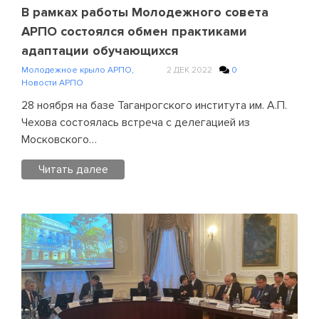
на
В рамках работы Молодежного совета
встрече
АРПО состоялся обмен практиками
с
адаптации обучающихся
Министром
Молодежное крыло АРПО
,
2 ДЕК 2022
0
просвещения
Новости АРПО
РФ
28 ноября на базе Таганрогского института им. А.П.
Кравцовым
Чехова состоялась встреча с делегацией из
С.С.
Московского…
Читать далее
Posted
in
Молодежное
крыло
АРПО
,
Новости
АРПО
Leave
a