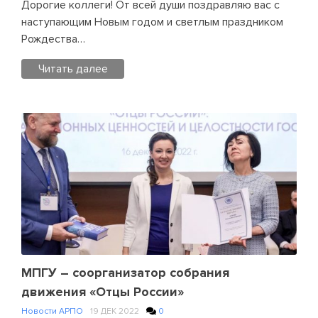
в
Дорогие коллеги! От всей души поздравляю вас с
заседании
наступающим Новым годом и светлым праздником
координационного
Рождества…
совета
Читать далее
по
педобразованию
Posted
в
in
Республике
Новости
Беларусь
АРПО
Leave
a
Comment
on
Новогоднее
поздравление
Председателя
Правления
МПГУ – соорганизатор собрания
АРПО,
движения «Отцы России»
ректора
Новости АРПО
19 ДЕК 2022
0