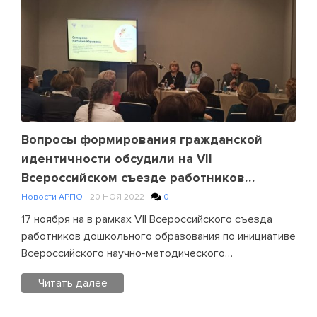
педагогического
срока
образования
давности
,
Новости
АРПО
Leave
a
Comment
on
Тематики
Вопросы формирования гражданской
проекта
идентичности обсудили на VII
«Без
Всероссийском съезде работников
срока
дошкольного образования
Новости АРПО
20 НОЯ 2022
0
давности»
будут
17 ноября на в рамках VII Всероссийского съезда
включены
работников дошкольного образования по инициативе
в
Всероссийского научно-методического…
план
Читать далее
внеурочных
занятий
Posted