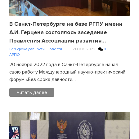
Comment
on
В
В Санкт-Петербурге на базе РГПУ имени
рамках
А.И. Герцена состоялось заседание
работы
Правления Ассоциации развития
Молодежного
педагогического образования
Без срока давности
,
Новости
21 НОЯ 2022
0
совета
АРПО
АРПО
20 ноября 2022 года в Санкт-Петербурге начал
состоялся
свою работу Международный научно-практический
обмен
форум «Без срока давности….
практиками
адаптации
Читать далее
обучающихся
Posted
in
Без
срока
давности
,