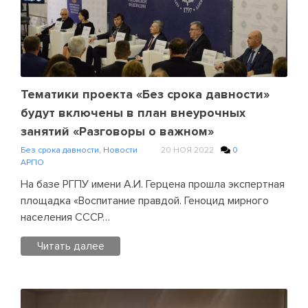
Новости
АРПО
Leave
a
Comment
on
В
Тематики проекта «Без срока давности»
Санкт-
будут включены в план внеурочных
Петербурге
занятий «Разговоры о важном»
на
Без срока давности
,
Новости
20 НОЯ 2022
0
базе
АРПО
РГПУ
На базе РГПУ имени А.И. Герцена прошла экспертная
имени
площадка «Воспитание правдой. Геноцид мирного
А.И.
населения СССР…
Герцена
состоялось
Читать далее
заседание
Правления
Posted
Ассоциации
in
развития
Без