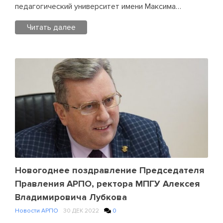
непокоренный
педагогический университет имени Максима…
город»
Читать далее
Posted
in
Новости
АРПО
Leave
a
Comment
on
Председатель
Правления
АРПО, Ректор
МПГУ
Новогоднее поздравление Председателя
Алексей
Правления АРПО, ректора МПГУ Алексея
Лубков
Владимировича Лубкова
принял
Новости АРПО
30 ДЕК 2022
0
участие