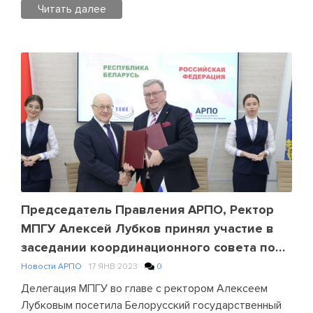
Читать далее
Posted
in
Без
срока
давности
,
Новости
АРПО
Leave
a
Comment
on
Всероссийский
Председатель Правления АРПО, Ректор
урок
МПГУ Алексей Лубков принял участие в
«Без
заседании координационного совета по
срока
педобразованию в Республике Беларусь
Новости АРПО
17 ЯНВ 2023
0
давности.
Ленинград
Делегация МПГУ во главе с ректором Алексеем
–
Лубковым посетила Белорусский государственный