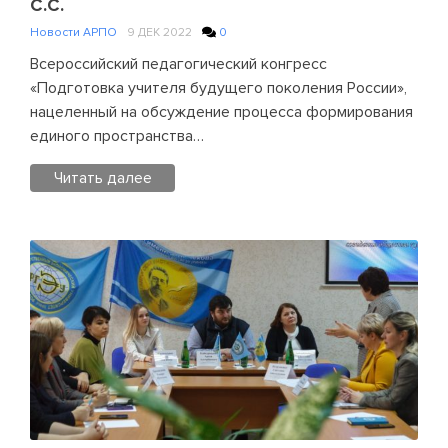
С.С.
России»
Новости АРПО
9 ДЕК 2022
0
Всероссийский педагогический конгресс
«Подготовка учителя будущего поколения России»,
нацеленный на обсуждение процесса формирования
единого пространства…
Читать далее
Posted
in
Новости
АРПО
Leave
a
Comment
on
Отчет
Правления
АРПО